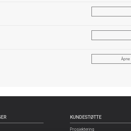
Åpne 
GER
KUNDESTØTTE
Prosjektering