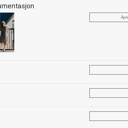
umentasjon
Åpn