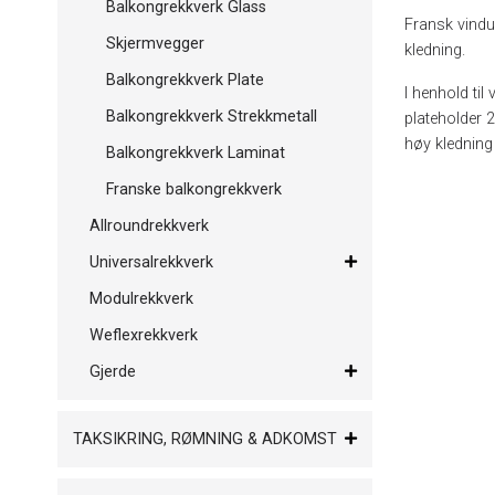
Balkongrekkverk Glass
Fransk vindu
Skjermvegger
kledning.
Balkongrekkverk Plate
I henhold ti
Balkongrekkverk Strekkmetall
plateholder 2
høy kledning 
Balkongrekkverk Laminat
Franske balkongrekkverk
Allroundrekkverk
Universalrekkverk
Modulrekkverk
Weflexrekkverk
Gjerde
TAKSIKRING, RØMNING & ADKOMST