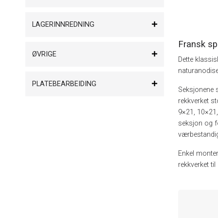
LAGERINNREDNING
Fransk sp
ØVRIGE
Dette klassisk
naturanodiser
PLATEBEARBEIDING
Seksjonene s
rekkverket s
9×21, 10×21,
seksjon og fø
værbestandig
Enkel monteri
rekkverket ti