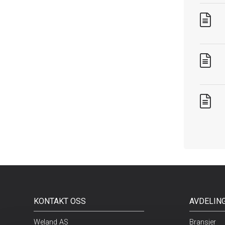
KONTAKT OSS
AVDELIN
Weland AS
Bransjer