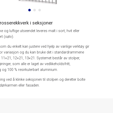
rosserekkverk i seksjoner
e og luftige utseendet leveres malt i sort, hvit eller
t (sølv).
om du enkelt kan justere ved hjelp av vanlige verktøy gir
tor variasjon og du kan bruke det i standardrammene
 11×21, 12×21, 13×21. Systemet består av stolper,
ringer, som alle er laget av vedlikeholdsfritt,
 og 100 % resirkulerbart aluminium.
ng ved å klinke seksjonen til stolpen og deretter bolte
l dørkarmen eller fasaden.