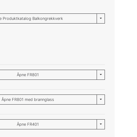
Toggle Dropdown
e Produktkatalog Balkongrekkverk
Toggle Dropdown
Åpne FR801
Toggle Dropdown
Åpne FR801 med brannglass
Toggle Dropdown
Åpne FR401