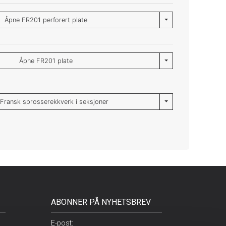
Toggle Dropdown
Åpne FR201 perforert plate
Toggle Dropdown
Åpne FR201 plate
Toggle Dropdown
Fransk sprosserekkverk i seksjoner
ABONNER PÅ NYHETSBREV
E-post: