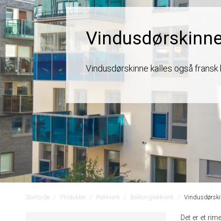
Vindusdørskinn
Vindusdørskinne kalles også fransk b
Startside
Produkter
Rekkverk
Balkongrekkverk
Vindusdørsk
Det er et rim