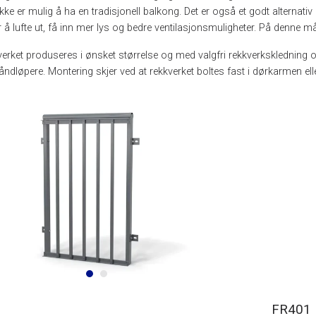
ikke er mulig å ha en tradisjonell balkong. Det er også et godt alterna
or å lufte ut, få inn mer lys og bedre ventilasjonsmuligheter. På denne m
erket produseres i ønsket størrelse og med valgfri rekkverkskledning o
håndløpere. Montering skjer ved at rekkverket boltes fast i dørkarmen elle
FR401