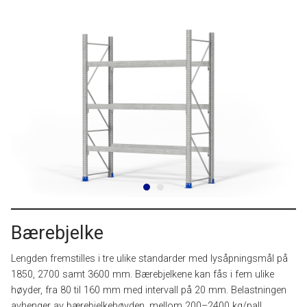
Bærebjelke
Lengden fremstilles i tre ulike standarder med lysåpningsmål på
1850, 2700 samt 3600 mm. Bærebjelkene kan fås i fem ulike
høyder, fra 80 til 160 mm med intervall på 20 mm. Belastningen
avhenger av bærebjelkehøyden, mellom 200–2400 kg/pall.