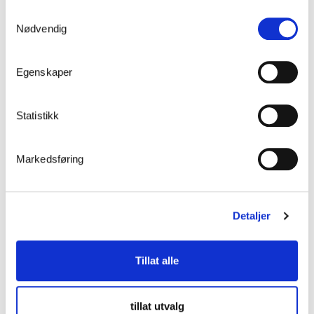
Halvpallinnlegg
Samtykkevalg
Lagerført
Nødvendig
Langsideinnlegg
Egenskaper
Lagerført
Hylleplate nett
Statistikk
Lagerført
Gaffeldistanse
Markedsføring
Fatstopp
Detaljer
Gavldistanse
Tillat alle
Overflatebehandling
Alle komponenter til pallereolene våre varmforsinket som
tillat utvalg
standard.