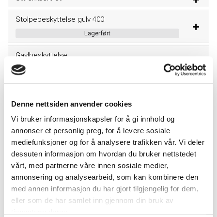
Stolpebeskyttelse gulv 400
Lagerført
Gavlbeskyttelse
Lagerført
Rasbeskyttelse
Denne nettsiden anvender cookies
Gjennomføringsbeskyttelse
Vi bruker informasjonskapsler for å gi innhold og
Lagerført
annonser et personlig preg, for å levere sosiale
mediefunksjoner og for å analysere trafikken vår. Vi deler
Hylleplate gitterrist
dessuten informasjon om hvordan du bruker nettstedet
Lagerført
vårt, med partnerne våre innen sosiale medier,
annonsering og analysearbeid, som kan kombinere den
Hylleplate Plate
med annen informasjon du har gjort tilgjengelig for dem,
Lagerført
eller som de har samlet inn gjennom din bruk av
tjenestene deres.