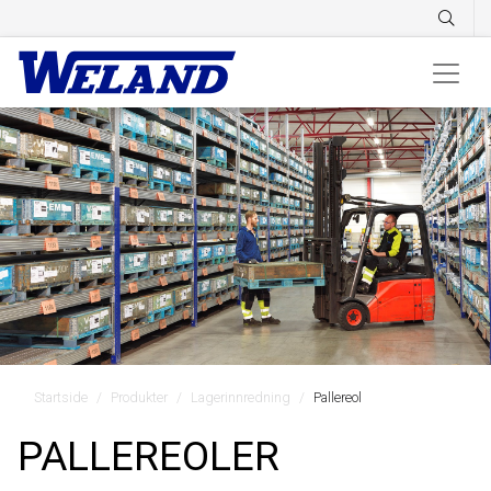
Startside
Produkter
Lagerinnredning
Pallereol
PALLEREOLER