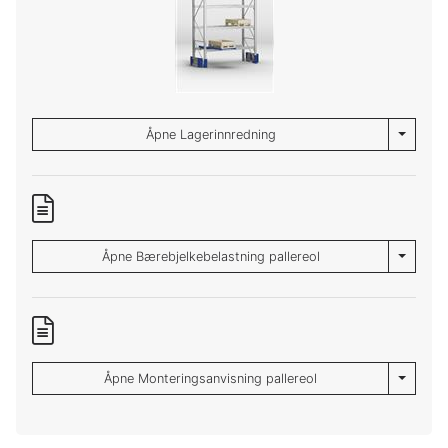
Toggle 
Åpne Lagerinnredning
Toggle 
Åpne Bærebjelkebelastning pallereol
Toggle 
Åpne Monteringsanvisning pallereol