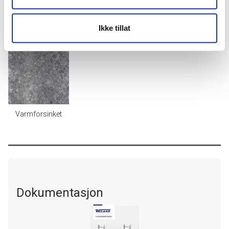
For mer informasjon, ta en kikk på siden vår
Ikke tillat
for
overflatebehandling
.
Varmforsinket
Dokumentasjon