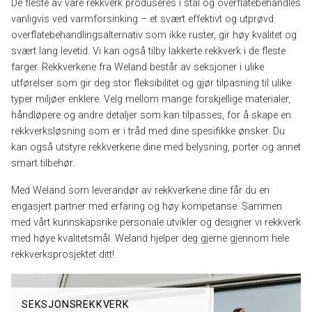
De fleste av våre rekkverk produseres i stål og overflatebehandles
vanligvis ved varmforsinking – et svært effektivt og utprøvd
overflatebehandlingsalternativ som ikke ruster, gir høy kvalitet og
svært lang levetid. Vi kan også tilby lakkerte rekkverk i de fleste
farger. Rekkverkene fra Weland består av seksjoner i ulike
utførelser som gir deg stor fleksibilitet og gjør tilpasning til ulike
typer miljøer enklere. Velg mellom mange forskjellige materialer,
håndløpere og andre detaljer som kan tilpasses, for å skape en
rekkverksløsning som er i tråd med dine spesifikke ønsker. Du
kan også utstyre rekkverkene dine med belysning, porter og annet
smart tilbehør.
Med Weland som leverandør av rekkverkene dine får du en
engasjert partner med erfaring og høy kompetanse. Sammen
med vårt kunnskapsrike personale utvikler og designer vi rekkverk
med høye kvalitetsmål. Weland hjelper deg gjerne gjennom hele
rekkverksprosjektet ditt!
SEKSJONSREKKVERK