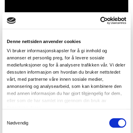
Denne nettsiden anvender cookies
Vi bruker informasjonskapsler for å gi innhold og
annonser et personlig preg, for å levere sosiale
mediefunksjoner og for å analysere trafikken vår. Vi deler
Standard Flammerist
dessuten informasjon om hvordan du bruker nettstedet
vårt, med partnerne våre innen sosiale medier,
Vår Flammerist leveres komplett i de fleste tilfeller, inkludert
annonsering og analysearbeid, som kan kombinere den
bærende profiler.
med annen informasjon du har gjort tilgjengelig for dem,
eller som de har samlet inn gjennom din bruk av
Profilbredde og -lengde
tjenestene deres.
Opplegg og bjelke
Samtykkevalg
Nødvendig
Endeprofiler