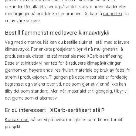
sekunder. Resultatet viser også at det ikke var noen skader eller
misfarginger på produktet etter brannen. Du kan få
rapporten
fra
en av våre selgere.
Bestill flammerist med lavere klimaavtrykk
Velg med omtanke. Nå kan du bestille slukrist i stål med et lavere
klimaavtrykk. For enkelte prosjekter tilbyr vi nå muligheten til å
produsere slukrister i et stålmateriale med XCarb-sertifisering.
Dette er et initiativ vi har tatt for å redusere klimapåvirkningen
gjennom en høyere andel resirkulert materiale og bruk av fossilfri
strøm i produksjonen. Tilgangen på dette materialet er foreløpig
begrenset og varierer over tid, noe som gjør at vi ennå ikke kan
tilby det som standard. Men når materialet er tilgjengelig, tilbyr vi
det gjerne som et alternativ.
Er du interessert i XCarb-sertifisert stål?
Kontakt oss
, så ser vi på hvilke muligheter som finnes for ditt
prosjekt.