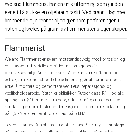
Weland Flammerist har en unik utforming som gir den
evne til å slukke en oljebrann raskt. Ved branntilløp med
brennende olje renner oljen gjennom perforeringen i
risten og kveles på grunn av flammeristens egenskaper.
Flammerist
Weland Flammerist er svært motstandsdyktig mot korrosjon og
er tilpasset industrielle områder med et aggressivt
omgivelsesmiljø. Andre bruksområder kan være offshore og
petrokjemiske industrier. Lette seksjoner gjør at flammeristen er
enkel å montere og demontere ved f.eks. reparasjons- og
vedlikeholdsarbeid. Risten er sklisikker, Rutschklass R11, og alle
åpninger er Ø10 mm eller mindre, slik at små gjenstander ikke
kan falle gjennom. Risten er dimensjonert for en punktbelastning
på 1,5 kN eller en jevnt fordelt last på 5 kN/m².
Tester utført av Danish Institute of Fire and Security Technology
påviser svært gode resultater med en slukketid på bare tre