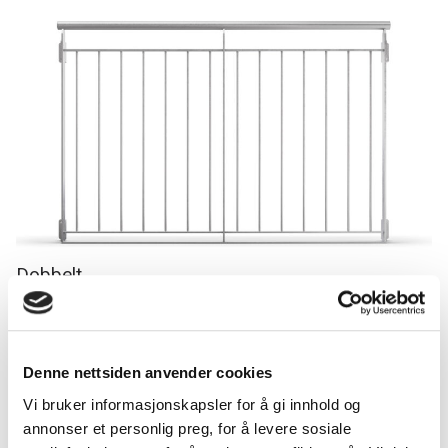
Dobbelt
Maks. lengde 2500 mm.
Denne nettsiden anvender cookies
Håndløper
Vi bruker informasjonskapsler for å gi innhold og
Håndløperen er integrert med resten av konstruksjonen. Som
annonser et personlig preg, for å levere sosiale
standard leveres hele konstruksjonen i varmforsinket utførelse. Vi