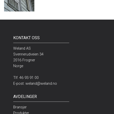
KONTAKT OSS
Weland AS
Svennerudveien 34
2016 Frogner
Norge
Tlf.
46 93 91 00
E-post:
weland@weland.no
AVDELINGER
Bransjer
Produkter