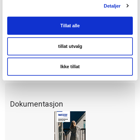
miljøer i de fleste farger. For mer informasjon, ta en kikk på siden
Detaljer
vår for
overflatebehandling
.
Tillat alle
tillat utvalg
Varmforsinket
Lakkert
Ikke tillat
Dokumentasjon