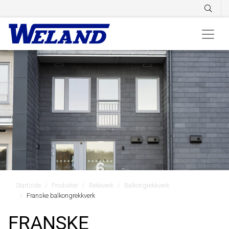
Startside
Produkter
Rekkverk
Balkongrekkverk
Franske balkongrekkverk
FRANSKE