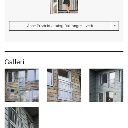
Toggle 
Åpne Produktkatalog Balkongrekkverk
Galleri