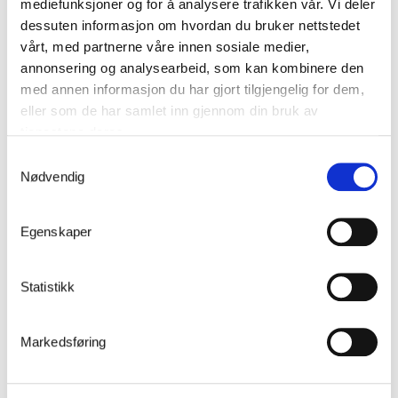
mediefunksjoner og for å analysere trafikken vår. Vi deler
tilbyr også lakkert utførelse. I varmforsinket og lakkert utførelse
dessuten informasjon om hvordan du bruker nettstedet
er håndløperen 42 mm i diameter. Vi kan også utstyre
vårt, med partnerne våre innen sosiale medier,
håndløperne våre med belysning.
annonsering og analysearbeid, som kan kombinere den
med annen informasjon du har gjort tilgjengelig for dem,
eller som de har samlet inn gjennom din bruk av
tjenestene deres.
Samtykkevalg
Nødvendig
Varmforsinket
Lakkert
Egenskaper
Statistikk
Overflatebehandling
Rekkverkene våre er som standard varmforsinket. I vårt eget
Markedsføring
anlegg overflatebehandles rekkverket for å tåle store
påkjenninger. Metoden gir svært god korrosjonsbeskyttelse. Vi
har moderne lakkeringsanlegg og kan levere rekkverk for alle