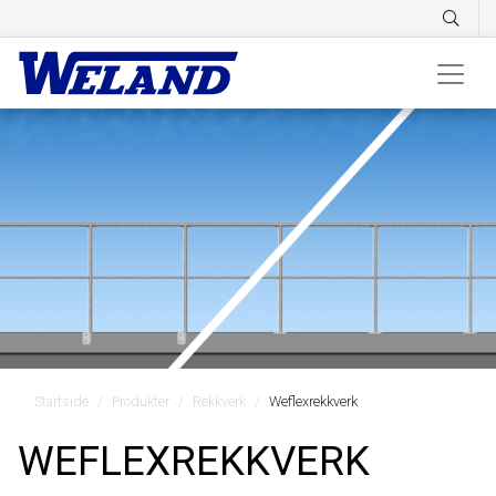
Startside
Produkter
Rekkverk
Weflexrekkverk
WEFLEXREKKVERK