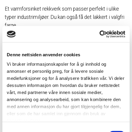
Et varmforsinket rekkverk som passer perfekt i ulike
typer industrimiljøer. Du kan også få det lakkert i valgfri
farge.
Når du vil bygge opp rekkverket på
stedet
Denne nettsiden anvender cookies
Vi bruker informasjonskapsler for å gi innhold og
Weflex-rekkverket vårt passer perfekt for å gi en tydelig
annonser et personlig preg, for å levere sosiale
avskjerming mellom ulike overflater eller nivåer, for eksempel
mediefunksjoner og for å analysere trafikken vår. Vi deler
innen industrien. De løse delene skrus enkelt sammen ved
dessuten informasjon om hvordan du bruker nettstedet
montering. Dette gjør løsningen svært fleksibel, særlig når ikke
vårt, med partnerne våre innen sosiale medier,
alle mål er angitt og du ønsker å bygge rekkverket opp på stedet.
annonsering og analysearbeid, som kan kombinere den
Forskjellen sammenlignet med universalrekkverket er at Weflex
med annen informasjon du har gjort tilgjengelig for dem,
danner et kontinuerlig, ubrutt rekkverk i den lengden og den
eller som de har samlet inn gjennom din bruk av
utførelsen du ønsker. Samtlige detaljer er alltid på lager, slik at du
raskt og enkelt kan få dem levert til deg.
tjenestene deres.
Samtykkevalg
Samtlige deler til rekkverket er varmforsinkede, og du kan også få