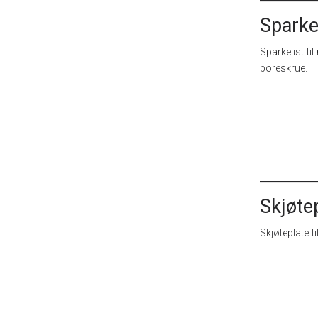
Sparke
Sparkelist ti
boreskrue.
Skjøte
Skjøteplate 