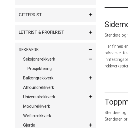
GITTERRIST
Sidemo
LETTRIST & PROFILRIST
Stendere og 
Her finnes en
REKKVERK
påsveiset fes
Seksjonsrekkverk
innfestingsp
rekkverksste
Prosjektering
Balkongrekkverk
Allroundrekkverk
Universalrekkverk
Toppm
Modulrekkverk
Stendere og 
Weflexrekkverk
Stenderen pr
Gjerde