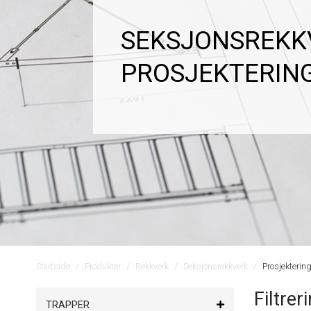
SEKSJONSREKK
PROSJEKTERIN
Startside
Produkter
Rekkverk
Seksjonsrekkverk
Prosjekterin
Filtrer
TRAPPER