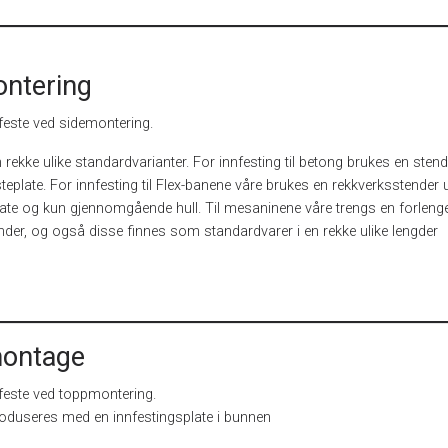
ntering
feste ved sidemontering.
 rekke ulike standardvarianter. For innfesting til betong brukes en ste
teplate. For innfesting til Flex-banene våre brukes en rekkverksstender 
late og kun gjennomgående hull. Til mesaninene våre trengs en forleng
nder, og også disse finnes som standardvarer i en rekke ulike lengder
ontage
feste ved toppmontering.
oduseres med en innfestingsplate i bunnen