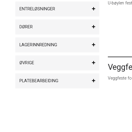
U-bøylen fes
ENTRELØSNINGER
DØRER
LAGERINNREDNING
ØVRIGE
Veggfe
Veggfeste for
PLATEBEARBEIDING