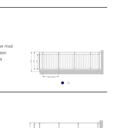
nder med
uten
et