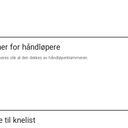
r for håndløpere
seres slik at den dekkes av håndløperklammeren.
 til knelist