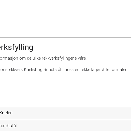
rksfylling
formasjon om de ulike rekkverksfyllingene våre.
jonsrekkverk Knelist og Rundtstål finnes en rekke lagerførte formater.
Knelist
rundtstål