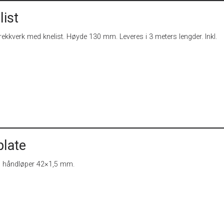
list
l rekkverk med knelist. Høyde 130 mm. Leveres i 3 meters lengder. Inkl.
plate
til håndløper 42×1,5 mm.