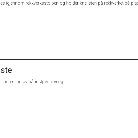
tes igjennom rekkverksstolpen og holder knelisten på rekkverket på pla
ste
 innfesting av håndløper til vegg.