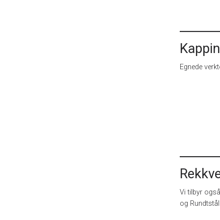
Kappin
Egnede verktø
Rekkve
Vi tilbyr ogs
og Rundtstål 