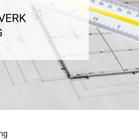
VERK
G
g
ing