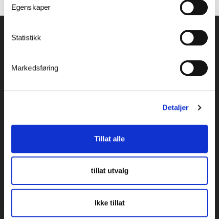
Kontakt oss for mer informasjon eller visning.
Egenskaper
Statistikk
KONTAKT OSS
Markedsføring
Weland AS
Svennerudveien 34
2016 Frogner
Norge
Detaljer
Tlf.
46 93 91 00
Tillat alle
E-post:
weland@weland.no
AVDELINGER
tillat utvalg
Bransjer
Produkter
Ikke tillat
Nyheter