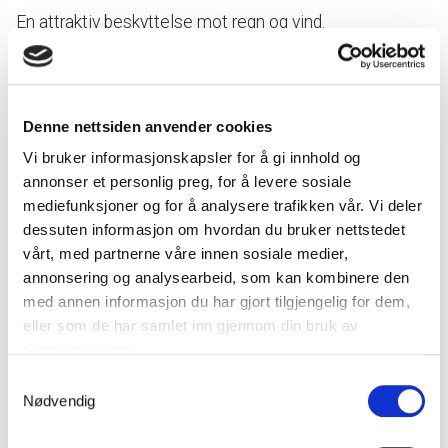
En attraktiv beskyttelse mot regn og vind.
Et komfortabelt og værbeskyttet sted å ta pauser forbedrer den
samlede spilleopplevelsen for golfspillerne. Rasteplassen blir et
Denne nettsiden anvender cookies
sosialt møtested der spillerne kan treffes i ly for vær og vind,
hvilket bidrar til økt kundetilfredshet. Gjennom å beskytte bord og
Vi bruker informasjonskapsler for å gi innhold og
stoler, reduseres også slitasjen og behovet for stadig vedlikehold
annonser et personlig preg, for å levere sosiale
av utemøblene. Bekvemmeligheter på golfbanen er viktige for å
mediefunksjoner og for å analysere trafikken vår. Vi deler
tiltrekke flere spillere og besøkende.
dessuten informasjon om hvordan du bruker nettstedet
vårt, med partnerne våre innen sosiale medier,
Værbeskyttelsene våre har stativ laget av pulverlakkert aluminium,
annonsering og analysearbeid, som kan kombinere den
tak laget av UV-bestandig kanalplast samt vegger av herdet glass.
med annen informasjon du har gjort tilgjengelig for dem,
Ramme: Pulverlakkerte aluminiumsprofiler.
eller som de har samlet inn gjennom din bruk av
Veggkledning av herdet glass.
tjenestene deres.
Tak: Dekket med UV-bestandig kanalplast.
Samtykkevalg
Jordforankring: Leveres ferdigmontert på hel betongplate eller
Nødvendig
med betongsokkel, 500 mm dyp.