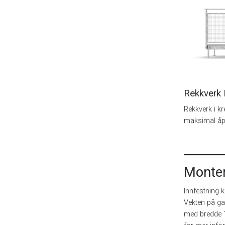
Rekkverk 
Rekkverk i kr
maksimal åp
Monter
Innfestning k
Vekten på ga
med bredde 1