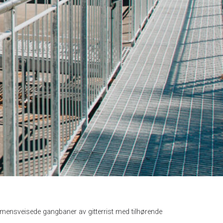
mensveisede gangbaner av gitterrist med tilhørende