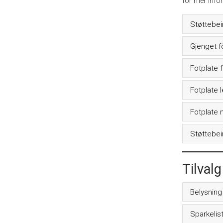
for mer info
Støttebe
Gjenget f
Fotplate 
Fotplate 
Fotplate 
Støttebei
Tilvalg
Belysning
Sparkelis