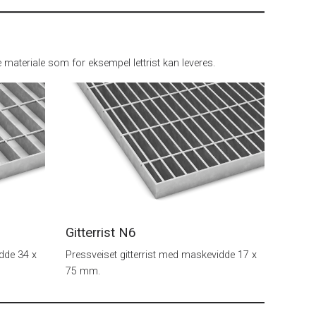
e materiale som for eksempel lettrist kan leveres.
Gitterrist
N6
idde 34 x
Pressveiset gitterrist med maskevidde 17 x
75 mm.