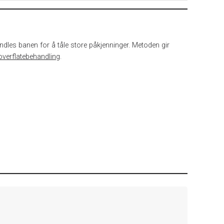
dles banen for å tåle store påkjenninger. Metoden gir
overflatebehandling
.