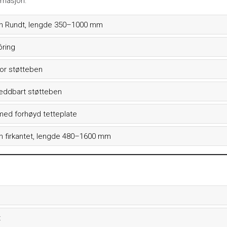
rmasjon.
in Rundt, lengde 350–1000 mm
ôring
for støtteben
leddbart støtteben
med forhøyd tetteplate
n firkantet, lengde 480–1600 mm
t