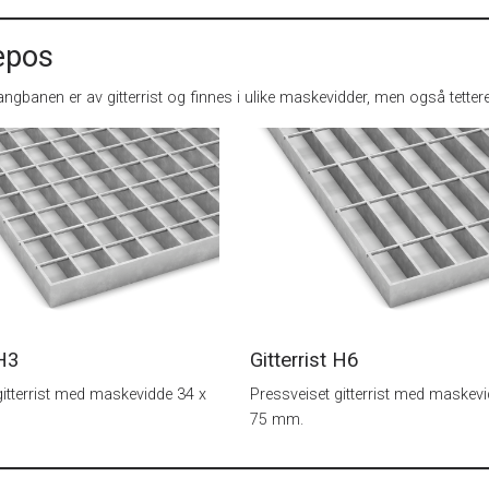
epos
angbanen er av gitterrist og finnes i ulike maskevidder, men også tetter
H3
Gitterrist
H6
gitterrist med maskevidde 34 x
Pressveiset gitterrist med maskev
75 mm.