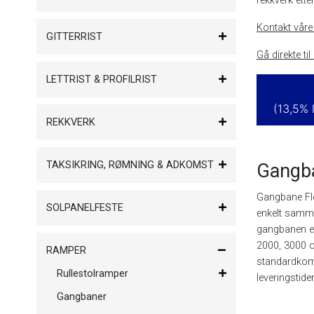
rekkverk ett
Kontakt våre
GITTERRIST
Gå direkte t
LETTRIST & PROFILRIST
(13,5% 
REKKVERK
TAKSIKRING, RØMNING & ADKOMST
Gangb
Gangbane Fl
SOLPANELFESTE
enkelt samme
gangbanen er
2000, 3000 o
RAMPER
standardkomp
Rullestolramper
leveringstide
Gangbaner