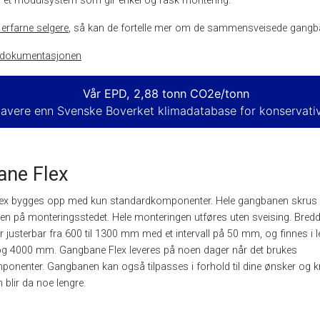
er et modulsystem som gir enkel og rask montering.
 erfarne selgere
, så kan de fortelle mer om de sammensveisede gangb
il dokumentasjonen
Vår EPD, 2,88 tonn CO2e/tonn
lavere enn Svenske Boverket klimadatabase for konservativ
ane Flex
ex bygges opp med kun standardkomponenter. Hele gangbanen skrus 
n på monteringsstedet. Hele monteringen utføres uten sveising. Bred
 justerbar fra 600 til 1300 mm med et intervall på 50 mm, og finnes i 
g 4000 mm. Gangbane Flex leveres på noen dager når det brukes
onenter. Gangbanen kan også tilpasses i forhold til dine ønsker og k
n blir da noe lengre.