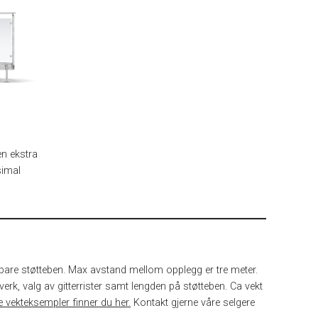
en ekstra
simal
terbare støtteben. Max avstand mellom opplegg er tre meter.
k, valg av gitterrister samt lengden på støtteben. Ca vekt
e vekteksempler finner du her.
Kontakt gjerne våre selgere