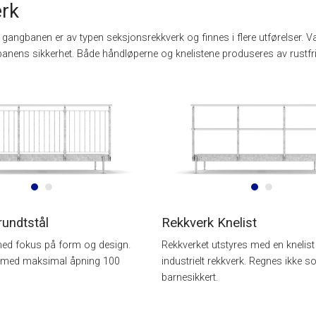
rk
l gangbanen er av typen seksjonsrekkverk og finnes i flere utførelser. V
banens sikkerhet. Både håndløperne og knelistene produseres av rustfrit
rundtstål
Rekkverk Knelist
med fokus på form og design.
Rekkverket utstyres med en knelist
t med maksimal åpning 100
industrielt rekkverk. Regnes ikke 
barnesikkert.