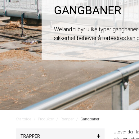
GANGBANER
Weland tilbyr ulike typer gangbaner.
sikkerhet behøver å forbedres kan 
Startside
Produkter
Ramper
Gangbaner
Utover den l
TRAPPER