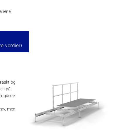
anene.
e verdier)
raskt og
den på
lengdene
rav, men