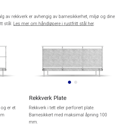
alg av rekkverk er avhengig av barnesikkerhet, miljø og dine
t stål.
Les mer om håndløpere i rustfritt stål her
.
Rekkverk Plate
 og er et
Rekkverk i tett eller perforert plate.
som
Barnesikkert med maksimal åpning 100
mm.