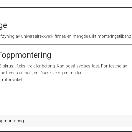
ge
yning av universalrekkverk finnes en mengde ulikt monteringstilbehør
Toppmontering
 skrus i f.eks. tre eller betong. Kan også sveises fast. For festing av
pe trengs en bolt, en låseskive og en mutter.
armforsinket
ppmontering