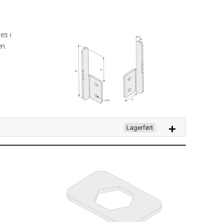
es i
en.
Lagerført