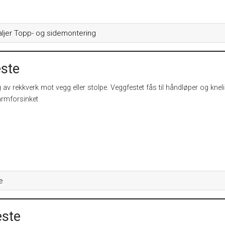
ljer Topp- og sidemontering
ste
g av rekkverk mot vegg eller stolpe. Veggfestet fås til håndløper og kneli
armforsinket
e
ste