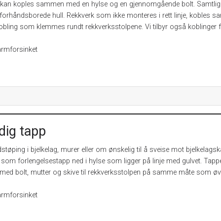
 kan koples sammen med en hylse og en gjennomgående bolt. Samtlig
 forhåndsborede hull. Rekkverk som ikke monteres i rett linje, kobles
bling som klemmes rundt rekkverksstolpene. Vi tilbyr også koblinger 
armforsinket
dig tapp
dstøping i bjelkelag, murer eller om ønskelig til å sveise mot bjelkelags
som forlengelsestapp ned i hylse som ligger på linje med gulvet. Tapp
et med bolt, mutter og skive til rekkverksstolpen på samme måte som øv
armforsinket