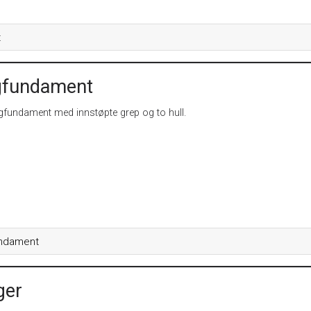
t
gfundament
ngfundament med innstøpte grep og to hull.
ndament
ger