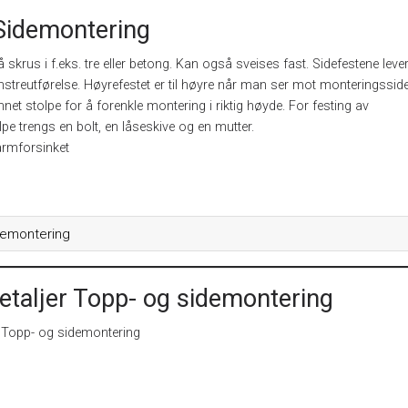
Sidemontering
 skrus i f.eks. tre eller betong. Kan også sveises fast. Sidefestene lever
nstreutførelse. Høyrefestet er til høyre når man ser mot monteringssid
nnet stolpe for å forenkle montering i riktig høyde. For festing av
pe trengs en bolt, en låseskive og en mutter.
armforsinket
demontering
etaljer Topp- og sidemontering
r Topp- og sidemontering