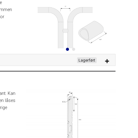
e
 sammen
for
Lagerført
kant. Kan
en låses
rige