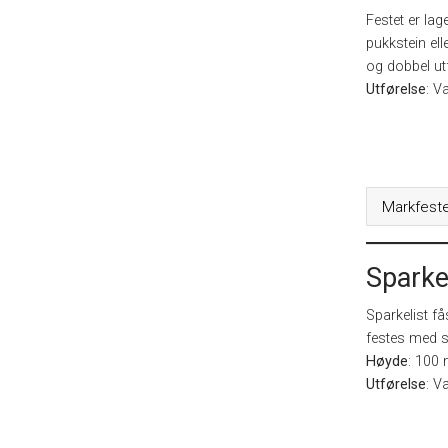
Festet er lag
pukkstein ell
og dobbel ut
Utførelse
: V
Markfest
Sparke
Sparkelist få
festes med s
Høyde
: 100
Utførelse
: V