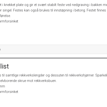
et i knekket plate og gir et svært stabilt feste ved nedgraving i bakken m
er singel. Festes kan også brukes til innstøpning i betong. Festet finnes 
førelse.
armforsinket
e
list
s til samtlige rekkverkslengder og dessuten til rekkverkshjørner. Sparkel
elvborende skrue mot rekkverksbuen.
 mm
armforsinket