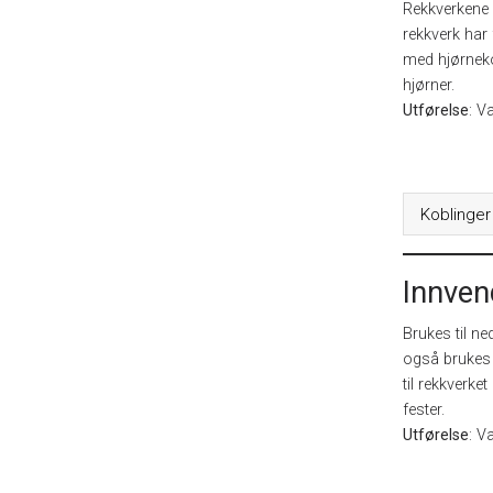
Rekkverkene
rekkverk har
med hjørneko
hjørner.
Utførelse
: V
Koblinger
Innven
Brukes til ne
også brukes 
til rekkverk
fester.
Utførelse
: V