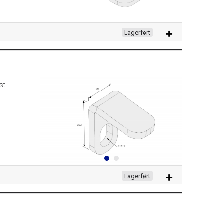
Lagerført
st.
Lagerført