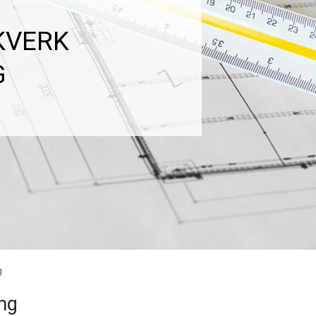
KVERK
G
g
ing