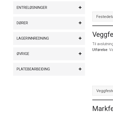
ENTRELØSNINGER
Festedeta
DØRER
Veggfe
LAGERINNREDNING
Til avslutnin
Utførelse
: V
ØVRIGE
PLATEBEARBEIDING
Veggfest
Markfe