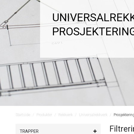
UNIVERSALREK
PROSJEKTERIN
Startside
Produkter
Rekkverk
Universalrekkverk
Prosjekterin
Filtrer
TRAPPER