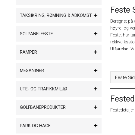
Feste 
TAKSIKRING, RØMNING & ADKOMST
Beregnet på å
høyre- og ve
SOLPANELFESTE
Festet har ta
rekkverksstol
Utførelse
: V
RAMPER
MESANINER
Feste Si
UTE- OG TRAFIKKMILJØ
Fested
GOLFBANEPRODUKTER
Festedetalje
PARK OG HAGE