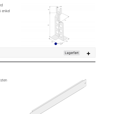
ed
i enkel
Lagerført
isten