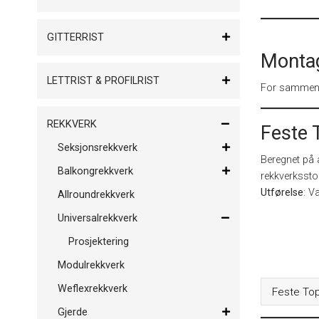
GITTERRIST
Monta
LETTRIST & PROFILRIST
For sammenfø
REKKVERK
Feste 
Seksjonsrekkverk
Beregnet på å
Balkongrekkverk
rekkverksstol
Utførelse
: V
Allroundrekkverk
Universalrekkverk
Prosjektering
Modulrekkverk
Weflexrekkverk
Feste To
Gjerde