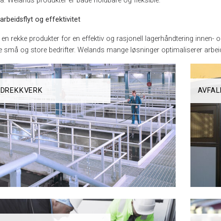
vå. Welands produkter er både holdbare og fleksible.
arbeidsflyt og effektivitet
 en rekke produkter for en effektiv og rasjonell lagerhåndtering innen-
e små og store bedrifter. Welands mange løsninger optimaliserer arbeid
NDREKKVERK
AVFAL