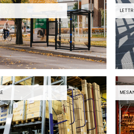
LETTR
LE
MESA