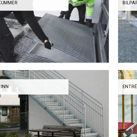
KUMMER
BILPA
RINN
ENTR