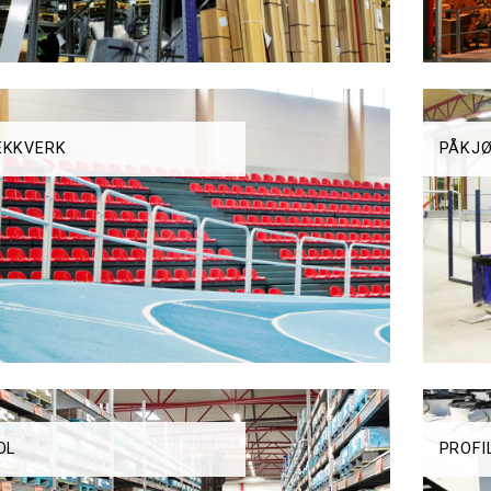
EKKVERK
PÅKJØ
OL
PROFI