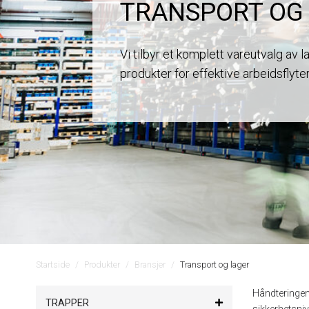
TRANSPORT OG
Vi tilbyr et komplett vareutvalg av 
produkter for effektive arbeidsflyte
Startside
Produkter
Bransjer
Transport og lager
Håndteringen
TRAPPER