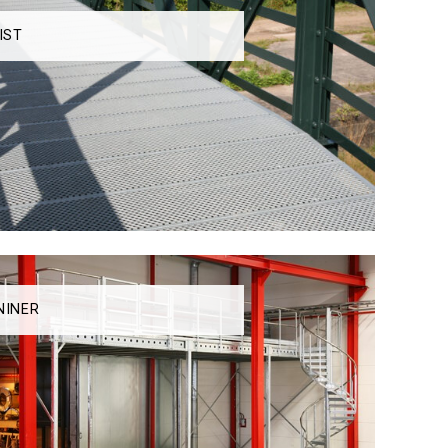
IST
NINER