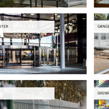
STER
GANG
GREN