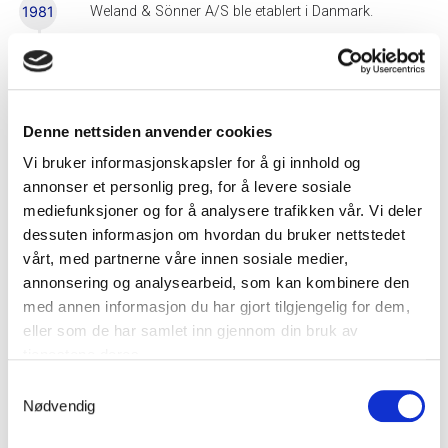
1981
Weland & Sönner A/S ble etablert i Danmark.
Weland Medical – WeLoc blir et nytt
1983
datterselskap.
Denne nettsiden anvender cookies
Vi bruker informasjonskapsler for å gi innhold og
Selskapet får sitt nåværende navn, Weland AB.
1984
annonser et personlig preg, for å levere sosiale
Weland Plastic blir et nytt datterselskap.
mediefunksjoner og for å analysere trafikken vår. Vi deler
dessuten informasjon om hvordan du bruker nettstedet
vårt, med partnerne våre innen sosiale medier,
Maku Stål i Borås blir et nytt datterselskap.
1985
annonsering og analysearbeid, som kan kombinere den
med annen informasjon du har gjort tilgjengelig for dem,
Weland Aluminium i Alvesta blir et nytt
eller som de har samlet inn gjennom din bruk av
1986
datterselskap.
tjenestene deres.
Samtykkevalg
Nødvendig
IndustriReklam i Halmstad blir et nytt
1988
datterselskap.