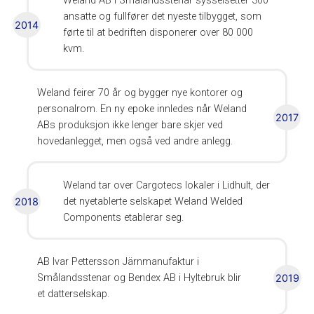
Weland AB i Smålandsstenar sysselsetter 300
ansatte og fullfører det nyeste tilbygget, som
2014
førte til at bedriften disponerer over 80 000
kvm.
Weland feirer 70 år og bygger nye kontorer og
personalrom. En ny epoke innledes når Weland
2017
ABs produksjon ikke lenger bare skjer ved
hovedanlegget, men også ved andre anlegg.
Weland tar over Cargotecs lokaler i Lidhult, der
2018
det nyetablerte selskapet Weland Welded
Components etablerar seg.
AB Ivar Pettersson Järnmanufaktur i
Smålandsstenar og Bendex AB i Hyltebruk blir
2019
et datterselskap.