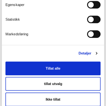
Egenskaper
AT Installation og Skylink i Mölndal blir nye
1989
datterselskaper.
Statistikk
Zinken Weland i Ulricehamn blir et nytt
Markedsføring
1991
datterselskap.
Detaljer
Et hendelsesrikt år: Per Wikstrand i Mora og
Weland Plåt i Taberg blir datterselskaper. Med
investeringen i den første
Tillat alle
1992
laserskjæringsmaskinen, har Weland AB tatt det
første steget mot å bli en av de ledende
underleverandørene innen platebearbeiding.
tillat utvalg
Weland OY ble etablert i Finland.
Ikke tillat
Hylte Tryck i Hyltebruk blir et datterselskap.
1993